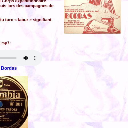
u Corps expéditionnaire
puis lors des campagnes de
u turc « tabur » signifiant
e mp3 :
e Bordas