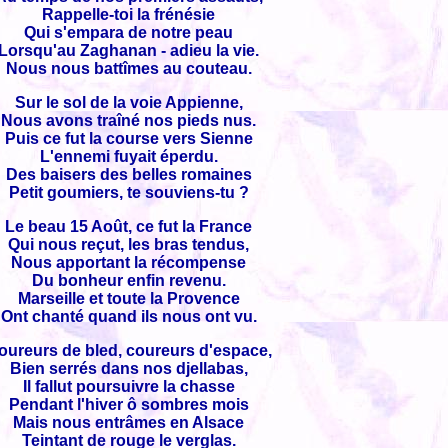
Rappelle-toi la frénésie
Qui s'empara de notre peau
Lorsqu'au Zaghanan - adieu la vie.
Nous nous battîmes au couteau.
Sur le sol de la voie Appienne,
Nous avons traîné nos pieds nus.
Puis ce fut la course vers Sienne
L'ennemi fuyait éperdu.
Des baisers des belles romaines
Petit goumiers, te souviens-tu ?
Le beau 15 Août, ce fut la France
Qui nous reçut, les bras tendus,
Nous apportant la récompense
Du bonheur enfin revenu.
Marseille et toute la Provence
Ont chanté quand ils nous ont vu.
oureurs de bled, coureurs d'espace,
Bien serrés dans nos djellabas,
Il fallut poursuivre la chasse
Pendant l'hiver ô sombres mois
Mais nous entrâmes en Alsace
Teintant de rouge le verglas.