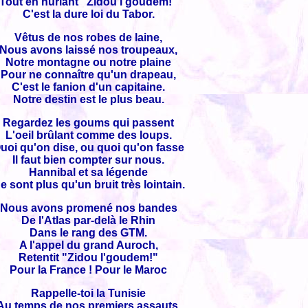
Tout en hurlant "Zidou l'goudem!"
C'est la dure loi du Tabor.
Vêtus de nos robes de laine,
Nous avons laissé nos troupeaux,
Notre montagne ou notre plaine
Pour ne connaître qu'un drapeau,
C'est le fanion d'un capitaine.
Notre destin est le plus beau.
Regardez les goums qui passent
L'oeil brûlant comme des loups.
uoi qu'on dise, ou quoi qu'on fasse
Il faut bien compter sur nous.
Hannibal et sa légende
e sont plus qu'un bruit très lointain.
Nous avons promené nos bandes
De l'Atlas par-delà le Rhin
Dans le rang des GTM.
A l'appel du grand Auroch,
Retentit "Zidou l'goudem!"
Pour la France ! Pour le Maroc
Rappelle-toi la Tunisie
Au temps de nos premiers assauts,