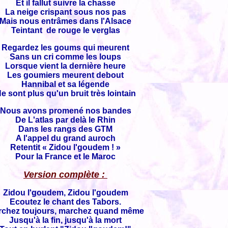
Et il fallut suivre la chasse
La neige crispant sous nos pas
Mais nous entrâmes dans l'Alsace
Teintant de rouge le verglas
Regardez les goums qui meurent
Sans un cri comme les loups
Lorsque vient la dernière heure
Les goumiers meurent debout
Hannibal et sa légende
e sont plus qu'un bruit très lointain
Nous avons promené nos bandes
De L'atlas par delà le Rhin
Dans les rangs des GTM
A l'appel du grand auroch
Retentit « Zidou l'goudem ! »
Pour la France et le Maroc
Version complète :
Zidou l'goudem, Zidou l'goudem
Ecoutez le chant des Tabors.
rchez toujours, marchez quand même
Jusqu'à la fin, jusqu'à la mort