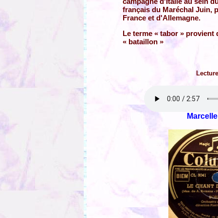
campagne d'Italie au sein d
français du Maréchal Juin, 
France et d'Allemagne.
Le terme « tabor » provient d
« bataillon »
Lectur
Marcell