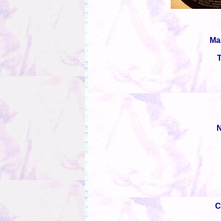
Ma
T
N
C