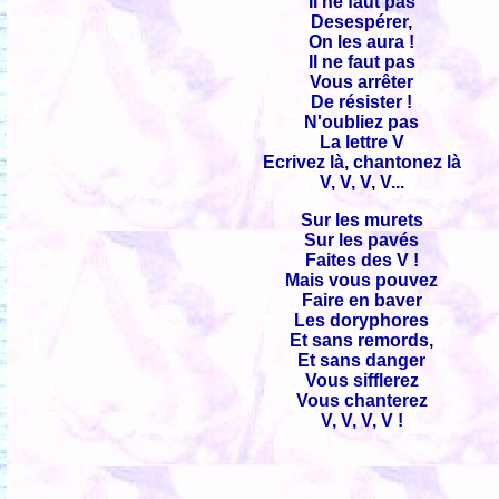
Il ne faut pas
Desespérer,
On les aura !
Il ne faut pas
Vous arrêter
De résister !
N'oubliez pas
La lettre V
Ecrivez là, chantonez là
V, V, V, V...
Sur les murets
Sur les pavés
Faites des V !
Mais vous pouvez
Faire en baver
Les doryphores
Et sans remords,
Et sans danger
Vous sifflerez
Vous chanterez
V, V, V, V !