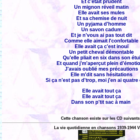
Et c'était prudent
Un mignon réveil matin
Elle avait ses mules
Et sa chemise de nuit
Un pyjama d'homme
Un savon cadum
Et je n'vous ai pas tout dit
Comme elle aimait l'confortable
Elle avait ça c'est inouï
Un petit cheval démontable
Qu'elle pliait en six dans son étu
Et quand j'm'aperçut plein d'émoti
J'avais oublié mes précautions
Elle m'dit sans hésitations
Si ça n'est pas d'trop, moi j'en ai quatre
Elle avait tout ça
Elle avait tout ça
Dans son p'tit sac à main
Cette chanson existe sur les CD suivants
La vie quotidienne en chansons 1939-1944 