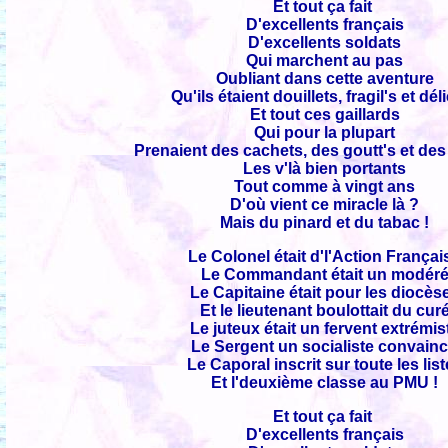
Et tout ça fait
D'excellents français
D'excellents soldats
Qui marchent au pas
Oubliant dans cette aventure
Qu'ils étaient douillets, fragil's et dél
Et tout ces gaillards
Qui pour la plupart
Prenaient des cachets, des goutt's et des
Les v'là bien portants
Tout comme à vingt ans
D'où vient ce miracle là ?
Mais du pinard et du tabac !
Le Colonel était d'l'Action Françai
Le Commandant était un modér
Le Capitaine était pour les diocès
Et le lieutenant boulottait du cur
Le juteux était un fervent extrémis
Le Sergent un socialiste convain
Le Caporal inscrit sur toute les lis
Et l'deuxième classe au PMU !
Et tout ça fait
D'excellents français