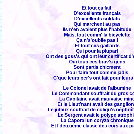
Et tout ça fait
D'excellents français
D'excellents soldats
Qui marchent au pas
Ils n'en avaient plus l'habitude
Mais, tout comm' la bicyclette
Ça n's'oublie pas !
Et tout ces gaillards
Qui pour la plupart
Ont des goss's qui ont leur certificat d
Oui tous ces brav's gens
Sont partis chicment
Pour faire tout comme jadis
C'que leurs pèr's ont fait pour leurs 
Le Colonel avait de l'albumine
Le Commandant souffrait du gros c
La Capitaine avait mauvaise min
Et le Lieut'nant avait des ganglio
Le juteux souffrait de coliqu's néphré
Le Sergent avait le polype atroph
La Caporal un coryza chronique
Et l'deuxième classe des cors aux pi