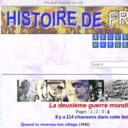
La deuxième guerre mondi
Pages :
1
|
2
|
3
|
4
Il y a 114 chansons dans cette lis
Quand tu reverras ton village
(1942)