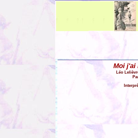
Moi j'a
Léo Lelièvr
Pa
Interpr