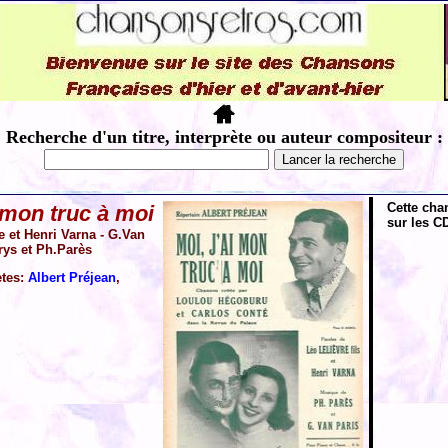
Recherche d'un titre, interprète ou auteur compositeur :
Cette cha
i mon truc à moi
sur les CD
e et Henri Varna - G.Van
rys et Ph.Parès
ètes:
Albert Préjean
,