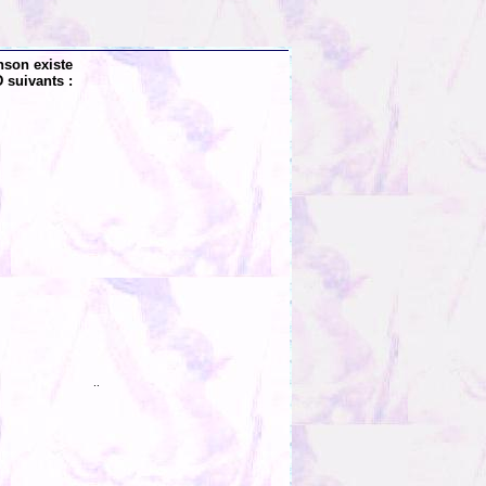
nson existe
 suivants :
..