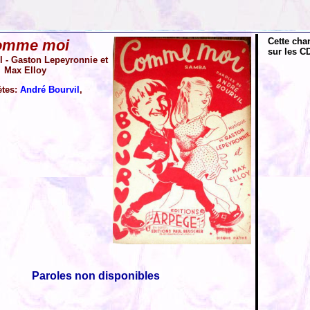
Cette cha
omme moi
sur les CD
l - Gaston Lepeyronnie et
Max Elloy
ètes:
André Bourvil
,
Paroles non disponibles