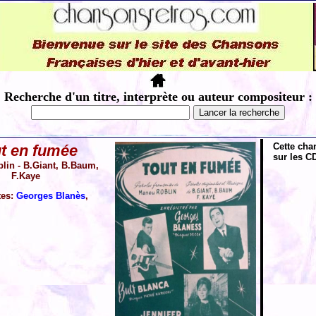
Recherche d'un titre, interprète ou auteur compositeur :
Cette cha
t en fumée
sur les CD
in - B.Giant, B.Baum,
F.Kaye
tes:
Georges Blanès
,