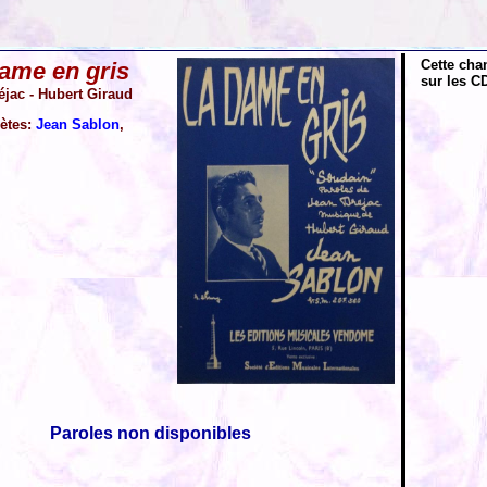
Cette cha
ame en gris
sur les CD
éjac - Hubert Giraud
rètes:
Jean Sablon
,
Paroles non disponibles