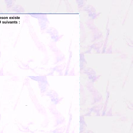
nson existe
 suivants :
..