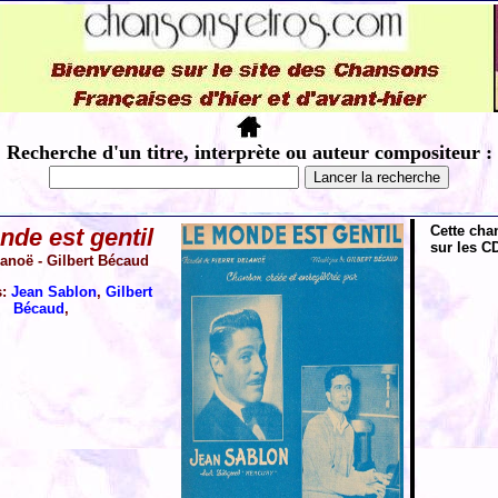
Recherche d'un titre, interprète ou auteur compositeur :
Cette cha
de est gentil
sur les CD
lanoë - Gilbert Bécaud
s:
Jean Sablon
,
Gilbert
Bécaud
,