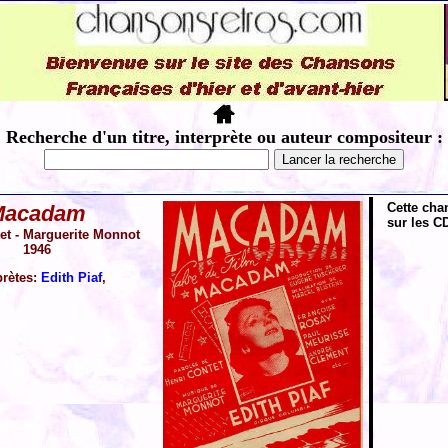
Recherche d'un titre, interprète ou auteur compositeur :
Cette cha
Macadam
sur les CD
et - Marguerite Monnot
1946
prètes:
Edith Piaf
,