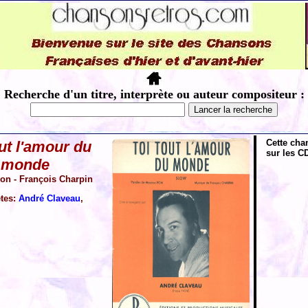
Recherche d'un titre, interprète ou auteur compositeur :
Cette cha
out l'amour du
sur les CD
monde
on - François Charpin
ètes:
André Claveau
,