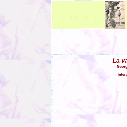
La v
Georg
Inter