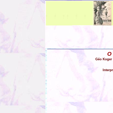
O
Géo Koger e
Interp