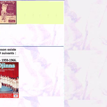
nson existe
 suivants :
 1959-1966.