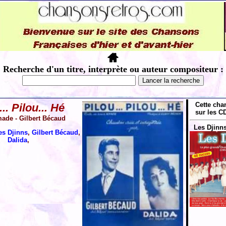
Recherche d'un titre, interprète ou auteur compositeur :
Cette cha
... Pilou... Hé
sur les CD
ade - Gilbert Bécaud
Les Djinns
es Djinns
,
Gilbert Bécaud
,
Dalida
,