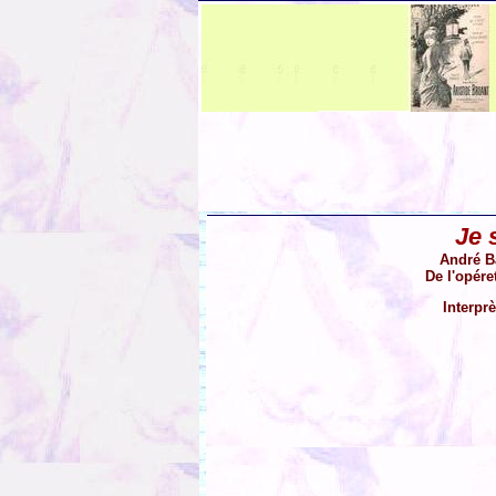
Je 
André B
De l'opére
Interpr