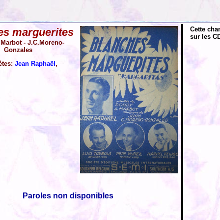
Cette cha
es marguerites
sur les CD
 Marbot - J.C.Moreno-
Gonzales
ètes:
Jean Raphaël
,
Paroles non disponibles