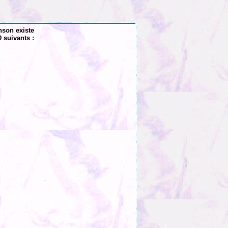
nson existe
 suivants :
..