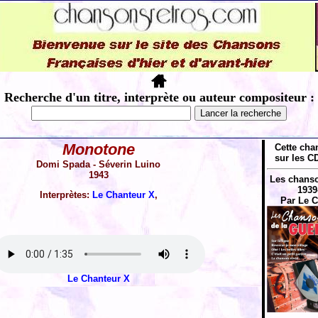
Recherche d'un titre, interprète ou auteur compositeur :
Monotone
Cette cha
sur les CD
Domi Spada - Séverin Luino
1943
Les chanso
1939
Interprètes:
Le Chanteur X
,
Par Le C
Le Chanteur X