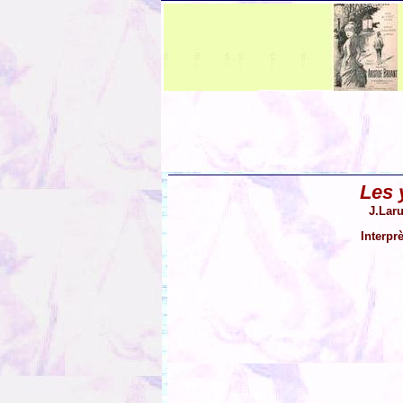
Les 
J.Laru
Interpr