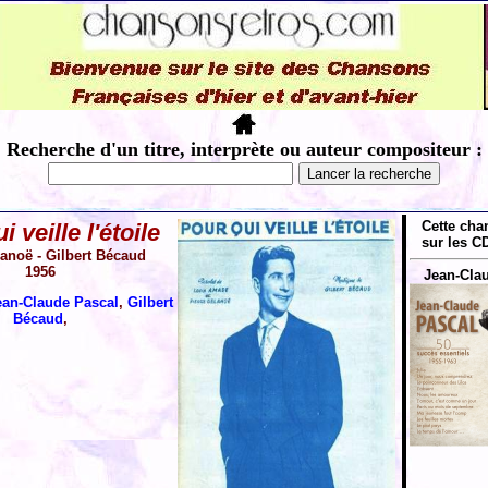
Recherche d'un titre, interprète ou auteur compositeur :
Cette cha
 veille l'étoile
sur les CD
lanoë - Gilbert Bécaud
1956
Jean-Clau
ean-Claude Pascal
,
Gilbert
Bécaud
,