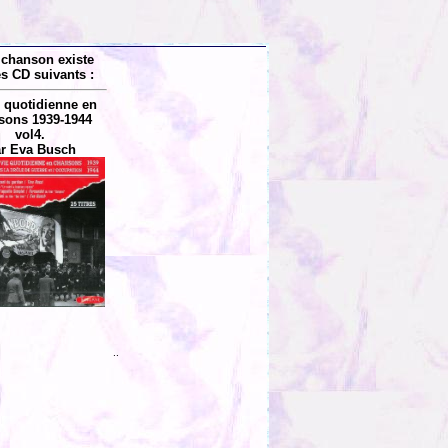
 chanson existe
es CD suivants :
e quotidienne en
sons 1939-1944
vol4.
r Eva Busch
..