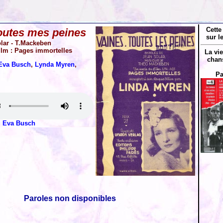
Cette
toutes mes peines
sur l
lar - T.Mackeben
film : Pages immortelles
La vi
chan
Eva Busch
,
Lynda Myren
,
Pa
Eva Busch
Paroles non disponibles