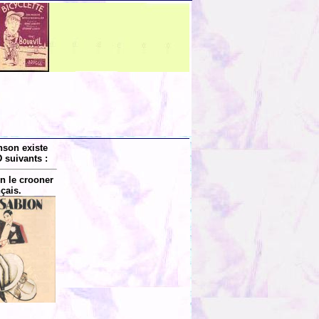
nson existe
 suivants :
n le crooner
nçais.