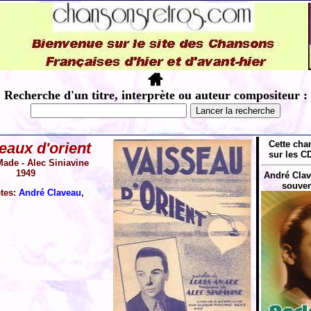
Recherche d'un titre, interprète ou auteur compositeur :
Cette cha
eaux d'orient
sur les CD
ade - Alec Siniavine
1949
André Clave
souven
ètes:
André Claveau
,