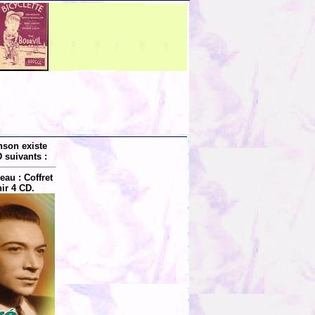
nson existe
 suivants :
au : Coffret
ir 4 CD.