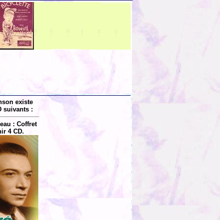
nson existe
 suivants :
au : Coffret
ir 4 CD.