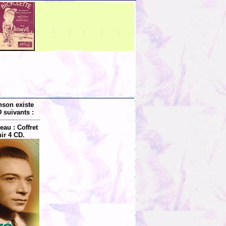
nson existe
 suivants :
au : Coffret
ir 4 CD.