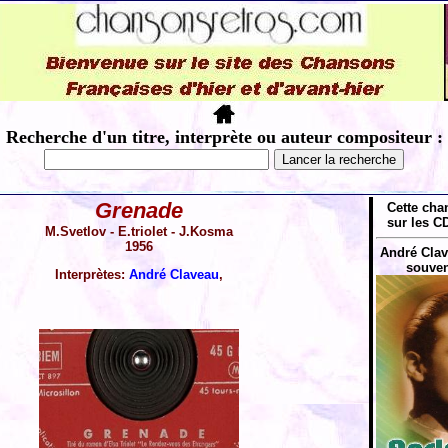
Recherche d'un titre, interprète ou auteur compositeur :
Grenade
Cette cha
sur les CD
M.Svetlov - E.triolet - J.Kosma
1956
André Clave
souven
Interprètes:
André Claveau
,