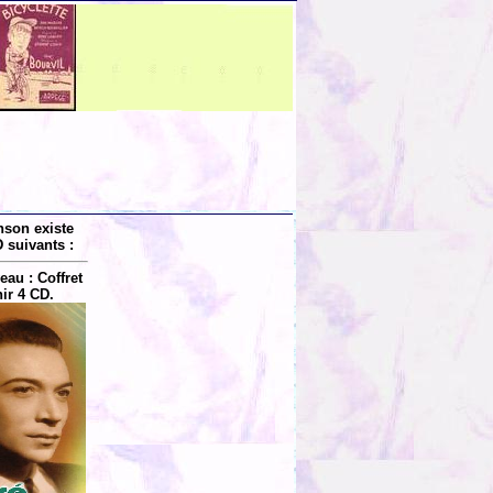
nson existe
 suivants :
au : Coffret
ir 4 CD.