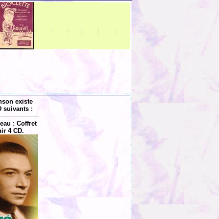
nson existe
 suivants :
au : Coffret
ir 4 CD.