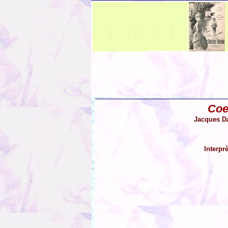
Coe
Jacques Da
Interpr