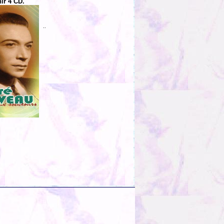
ir 4 CD.
..