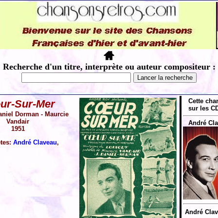
Recherche d'un titre, interprète ou auteur compositeur :
Cette cha
ur-Sur-Mer
sur les CD
niel Dorman - Maurcie
Vandair
André Cla
1951
ètes:
André Claveau
,
André Clave