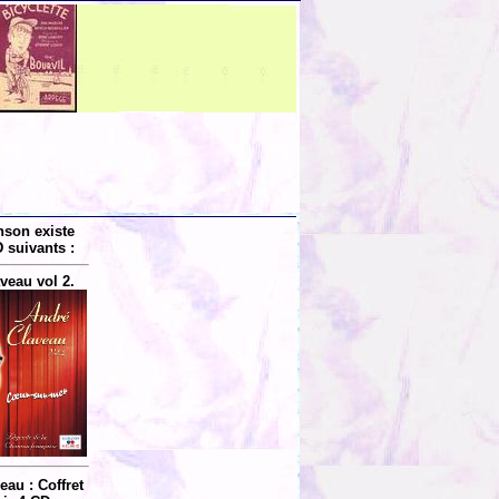
nson existe
 suivants :
veau vol 2.
au : Coffret