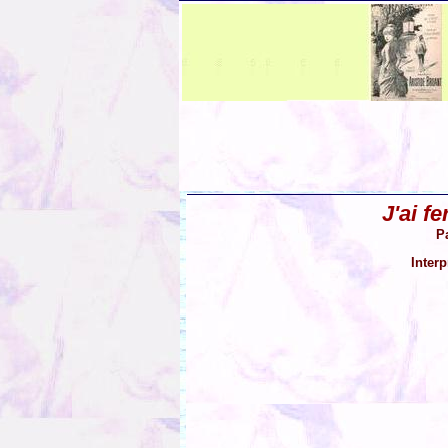
J'ai f
P
Interp