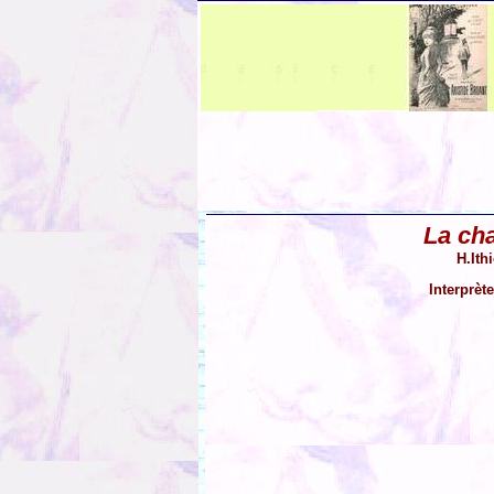
La ch
H.Ith
Interprèt