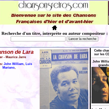
Recherche d'un titre, interprète ou auteur compositeur :
Cette cha
anson de Lara
sur les CD
ier - Maurice Jarre
John Willi
es:
John William
,
Luis
grands
Mariano
,