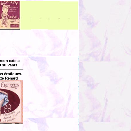
nson existe
 suivants :
s érotiques.
tte Renard