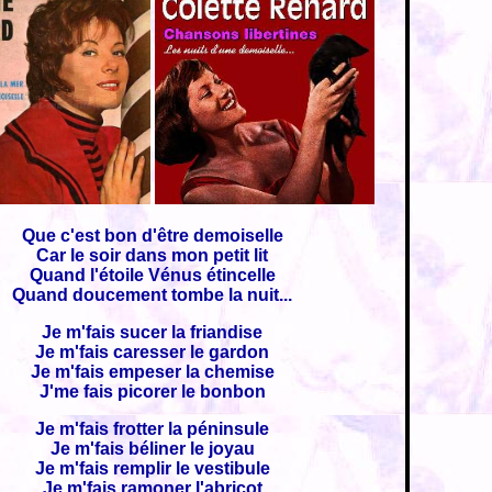
Que c'est bon d'être demoiselle
Car le soir dans mon petit lit
Quand l'étoile Vénus étincelle
Quand doucement tombe la nuit...
Je m'fais sucer la friandise
Je m'fais caresser le gardon
Je m'fais empeser la chemise
J'me fais picorer le bonbon
Je m'fais frotter la péninsule
Je m'fais béliner le joyau
Je m'fais remplir le vestibule
Je m'fais ramoner l'abricot