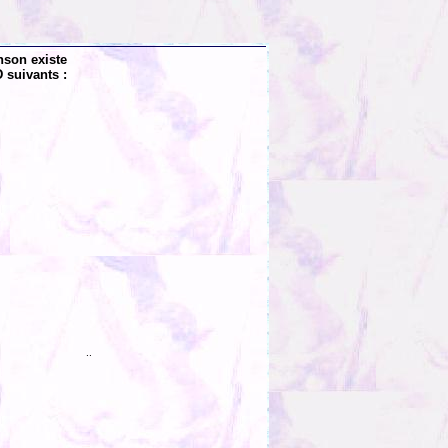
nson existe
 suivants :
..