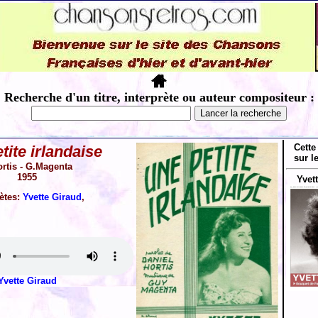
Recherche d'un titre, interprète ou auteur compositeur :
Cette
tite irlandaise
sur l
rtis - G.Magenta
1955
Yvett
rètes:
Yvette Giraud
,
Yvette Giraud