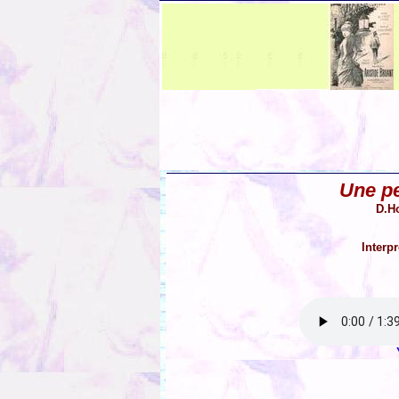
Une pe
D.Ho
Interp