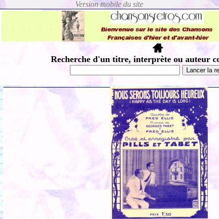
Recherche d'un titre, interprète ou auteur c