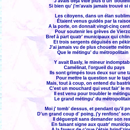
J'avais déjà vidé plus d'un' bouteil
Si bien qu' j'm'avais jamais trouvé si
Les citoyens, dans un élan sublim
Étaient venus guidés par la raiso
A la porte, on donnait vingt-cinq cen
Pour soutenir les grèves de Vierz
Bref à part quatr' municipaux qui chli
Et trois sergents déguisés en péki
J'ai jamais vu de plus chouette méti
Que le métingu' du métropolitain 
Y avait Basly, le mineur indomptab
Camélinat, l'orgueil du pays
Ils sont grimpés tous deux sur une t
Pour mettre la question sur le tap
Mais, tout à coup, on entend du bastr
C'est un mouchard qui veut fair' le m
Il est venu pour troubler le méting
Le grand métingu' du métropolitain
Moi j' tomb' dessus, et pendant qu'il pr
D'un grand coup d' poing, j'y renfonc' so
Il déguerpit sans demander son res
En faisant signe aux quatr' munici
A la faveur de c'que j'étais brind'zi