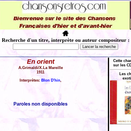
Recherche d'un titre, interprète ou auteur compositeur :
En orient
Cette cha
sur les CD
A.Grimaldi/X.La Mareille
1911
Les c
exot
Interprètes:
Blon D'hin
,
Paroles non disponibles