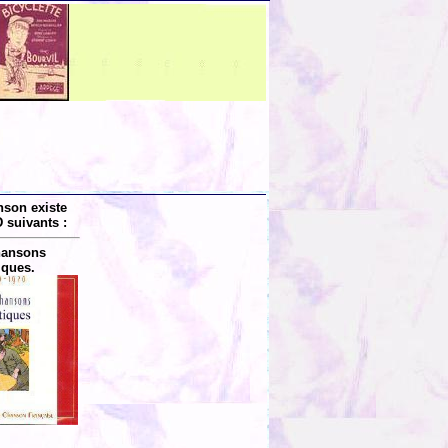
nson existe
 suivants :
hansons
iques.