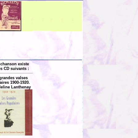
 chanson existe
es CD suivants :
grandes valses
aires 1900-1920.
eline Lanthenay