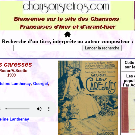
Recherche d'un titre, interprète ou auteur compositeur :
Cette
s caresses
sur l
Rodor/V.Scotto
1909
Les 
popul
deline Lanthenay
,
Georgel
,
Par Ad
eline Lanthenay