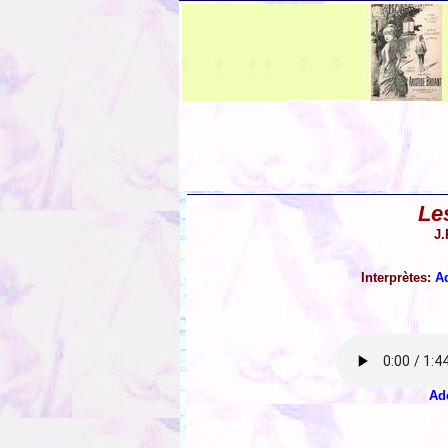
Le
J.
Interprètes:
A
Ad