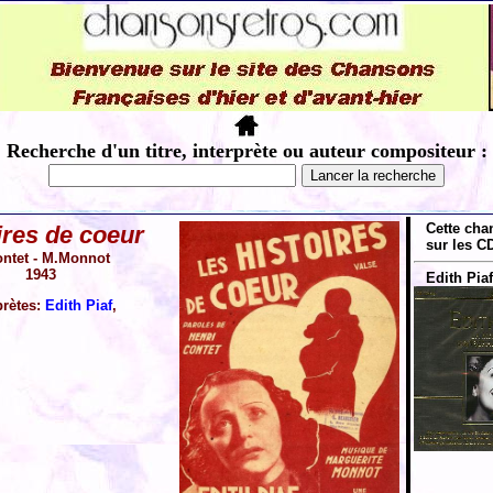
Recherche d'un titre, interprète ou auteur compositeur :
Cette cha
ires de coeur
sur les CD
ntet - M.Monnot
1943
Edith Piaf
prètes:
Edith Piaf
,