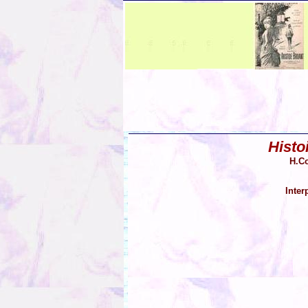
Histo
H.Co
Inter