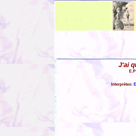
J'ai q
E.P
Interprètes:
E