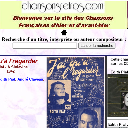
Recherche d'un titre, interprète ou auteur compositeur :
Cette cha
u'à l'regarder
sur les CD
iaf - A.Siniavine
1942
Edith Piaf
dith Piaf
,
André Claveau
,
Edith Piaf 