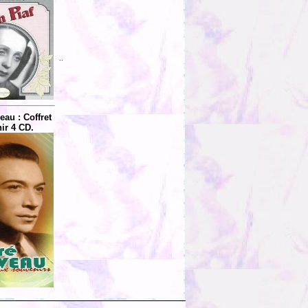
..
au : Coffret
ir 4 CD.