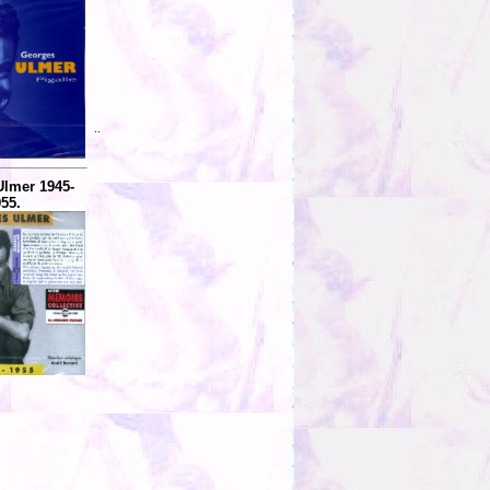
..
lmer 1945-
55.