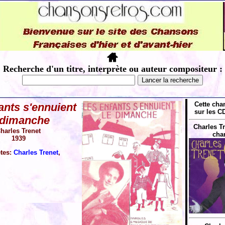
Recherche d'un titre, interprète ou auteur compositeur :
Cette cha
ants s'ennuient
sur les CD
 dimanche
Charles Tr
harles Trenet
chan
1939
ètes:
Charles Trenet
,