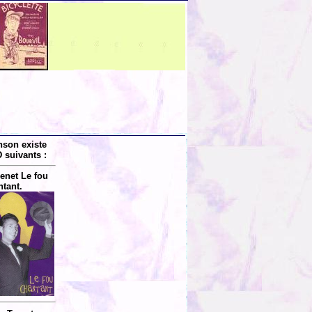
nson existe
 suivants :
enet Le fou
tant.