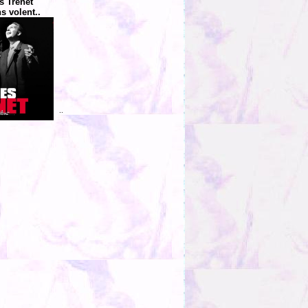
s Trenet
 volent..
..