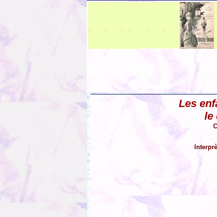
Les enf
le
C
Interpr