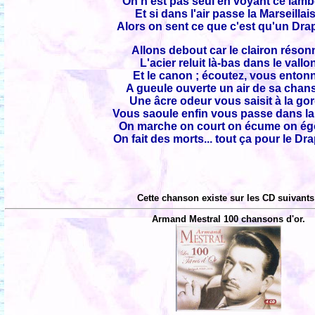
On n'est pas seul en voyant ce lam
Et si dans l'air passe la Marseillai
Alors on sent ce que c'est qu'un Dra
Allons debout car le clairon réson
L'acier reluit là-bas dans le vallo
Et le canon ; écoutez, vous enton
A gueule ouverte un air de sa chan
Une âcre odeur vous saisit à la go
Vous saoule enfin vous passe dans l
On marche on court on écume on ég
On fait des morts... tout ça pour le Dr
Cette chanson existe sur les CD suivants
Armand Mestral 100 chansons d'or.