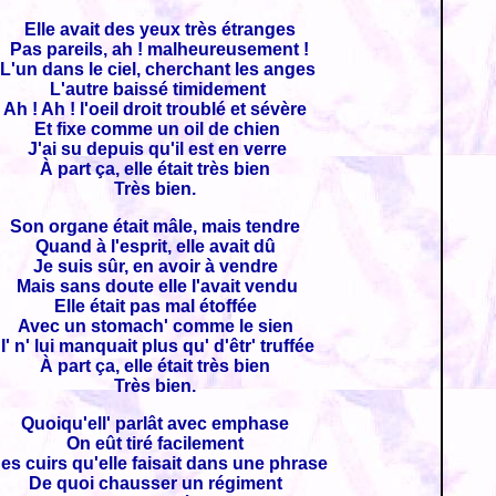
Elle avait des yeux très étranges
Pas pareils, ah ! malheureusement !
L'un dans le ciel, cherchant les anges
L'autre baissé timidement
Ah ! Ah ! l'oeil droit troublé et sévère
Et fixe comme un oil de chien
J'ai su depuis qu'il est en verre
À part ça, elle était très bien
Très bien.
Son organe était mâle, mais tendre
Quand à l'esprit, elle avait dû
Je suis sûr, en avoir à vendre
Mais sans doute elle l'avait vendu
Elle était pas mal étoffée
Avec un stomach' comme le sien
I' n' lui manquait plus qu' d'êtr' truffée
À part ça, elle était très bien
Très bien.
Quoiqu'ell' parlât avec emphase
On eût tiré facilement
s cuirs qu'elle faisait dans une phrase
De quoi chausser un régiment