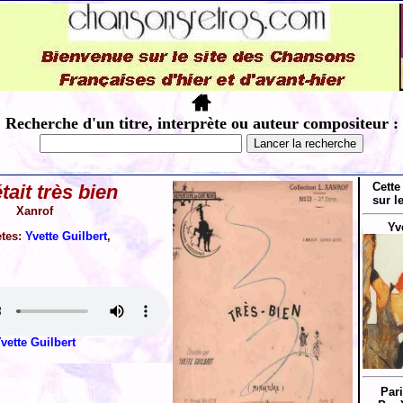
Recherche d'un titre, interprète ou auteur compositeur :
Cette
était très bien
sur l
Xanrof
Yv
ètes:
Yvette Guilbert
,
vette Guilbert
Par