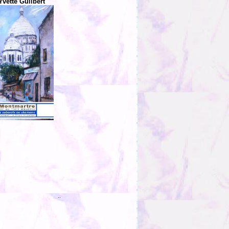
Yvette Guilbert
..