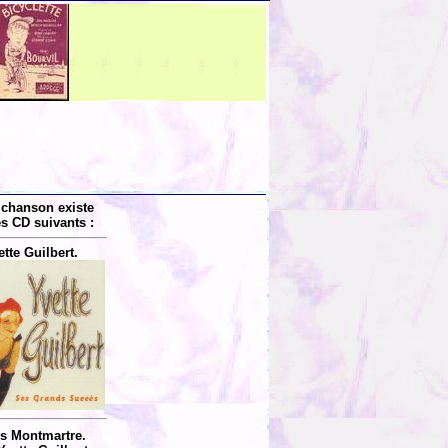
 chanson existe
es CD suivants :
ette Guilbert.
is Montmartre.