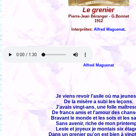
Le grenier
Pierre-Jean Béranger - G.Bonnet
1912
Interprètes:
Alfred Maguenat
,
Alfred Maguenat
Je viens revoir l'asile où ma jeune
De la misère a subi les leçons.
J'avais vingt-ans, une folle maîtres
De francs amis et l'amour des chans
Bravant le monde et les sots et les s
Sans avenir, riche de mon printem
Leste et joyeux je montais six étag
Dans un grenier qu'on est bien à vingt