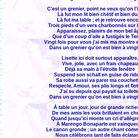
C'est un grenier, point ne veux qu'on l'
Là fut mon lit bien chétif et bien du
Là fut ma table ; et je retrouve enc
Trois pieds d'un vers charbonnés sur l
Apparaissez, plaisirs de mon bel â
Que d'un coup d'aile a fustigés le T
Vingt fois pour vous j'ai mis ma montre 
Dans un grenier qu'on est bien à vingt
Lisette ici doit surtout apparaître
Vive, jolie, avec un frais chapea
Déjà sa main à l'étroite fenêtre
Suspend son schall en guise de rid
Sa robe aussi va parer ma couchett
Respecte, Amour, ses plis longs et flot
J'ai su depuis qui payait sa toilett
Dans un grenier qu'on est bien à vingt
À table un jour, jour de grande riche
De mes amis les voix brillaient en ch
Quand jusqu'ici monte un cri d'allégr
À Marengo Bonaparte est vainqueu
Le canon gronde ; un autre chant com
Nous célébrons tant de faits éclatan