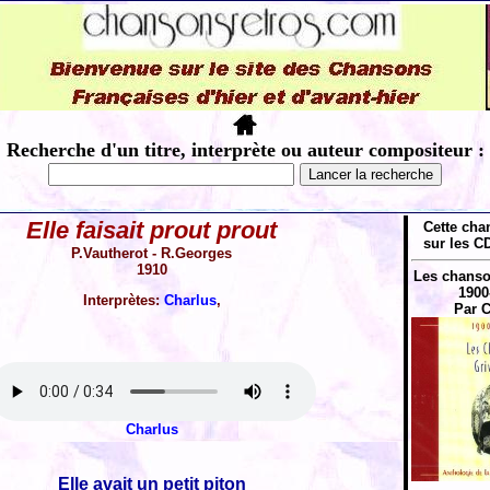
Recherche d'un titre, interprète ou auteur compositeur :
Elle faisait prout prout
Cette cha
sur les CD
P.Vautherot - R.Georges
1910
Les chanso
1900
Interprètes:
Charlus
,
Par C
Charlus
Elle avait un petit piton