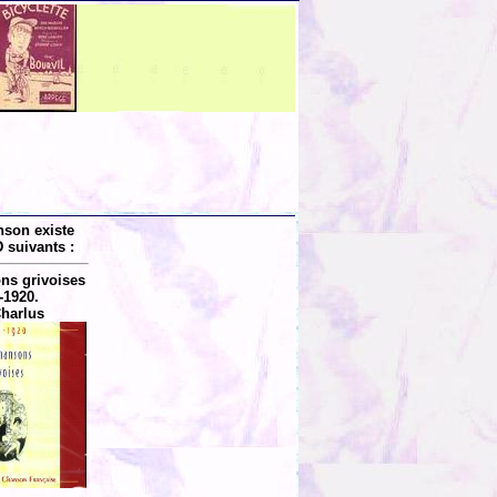
nson existe
 suivants :
ns grivoises
-1920.
harlus