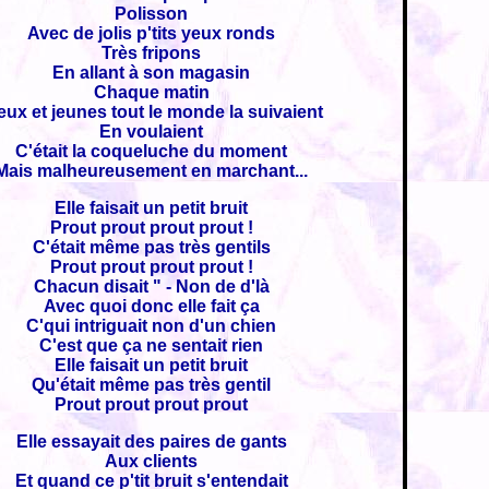
Polisson
Avec de jolis p'tits yeux ronds
Très fripons
En allant à son magasin
Chaque matin
eux et jeunes tout le monde la suivaient
En voulaient
C'était la coqueluche du moment
Mais malheureusement en marchant...
Elle faisait un petit bruit
Prout prout prout prout !
C'était même pas très gentils
Prout prout prout prout !
Chacun disait " - Non de d'là
Avec quoi donc elle fait ça
C'qui intriguait non d'un chien
C'est que ça ne sentait rien
Elle faisait un petit bruit
Qu'était même pas très gentil
Prout prout prout prout
Elle essayait des paires de gants
Aux clients
Et quand ce p'tit bruit s'entendait