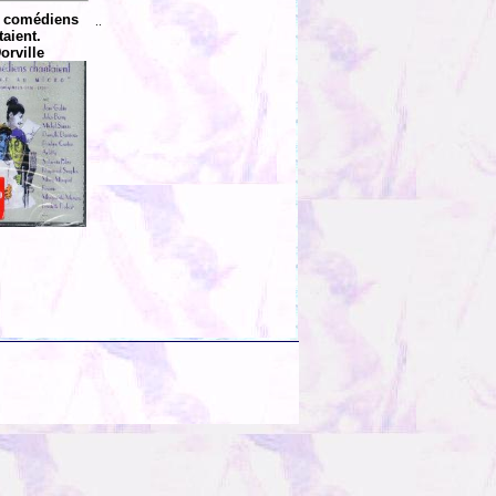
 comédiens
..
aient.
orville