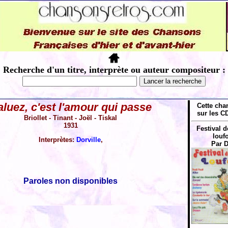
Recherche d'un titre, interprète ou auteur compositeur :
aluez, c'est l'amour qui passe
Cette cha
sur les CD
Briollet - Tinant - Joël - Tiskal
1931
Festival 
louf
Interprètes:
Dorville
,
Par D
Paroles non disponibles