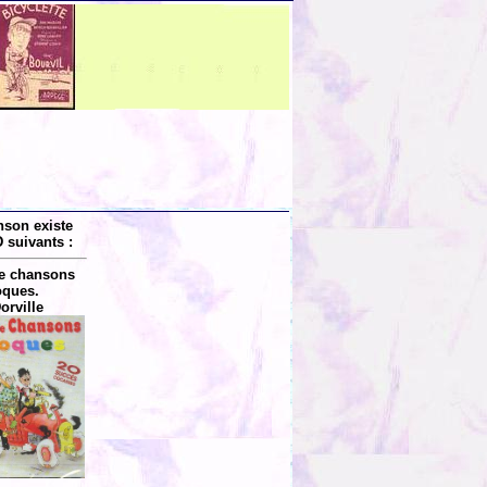
nson existe
 suivants :
de chansons
oques.
orville