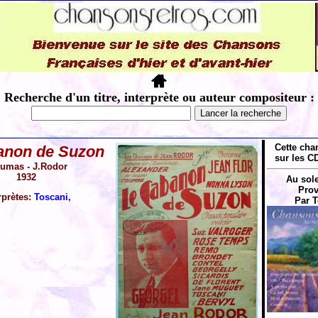
Recherche d'un titre, interprète ou auteur compositeur :
Cette cha
anon de Suzon
sur les CD
umas - J.Rodor
1932
Au sole
Prov
rprètes:
Toscani
,
Par T