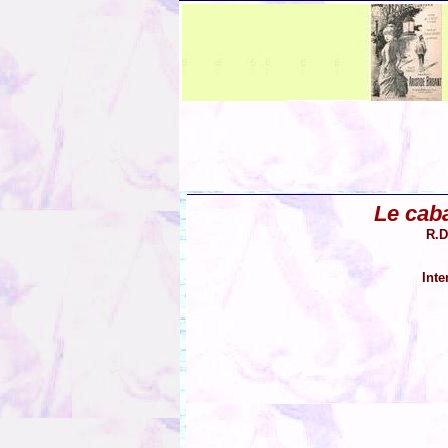
Le cab
R.D
Inte