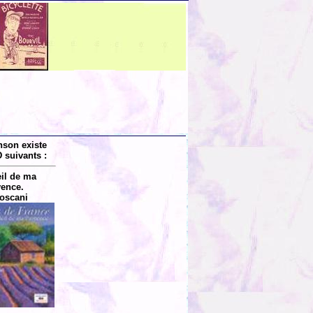
nson existe
 suivants :
il de ma
ence.
oscani