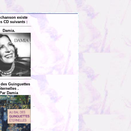
 chanson existe
es CD suivants :
Damia.
 des Guinguettes
éternelles .
Par Damia
..