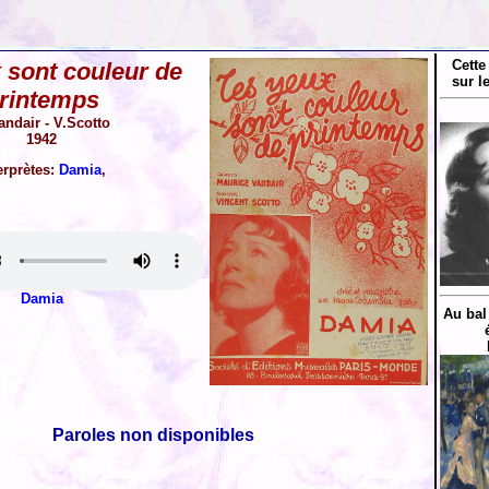
Cette
 sont couleur de
sur l
rintemps
andair - V.Scotto
1942
erprètes:
Damia
,
Damia
Au bal
Paroles non disponibles