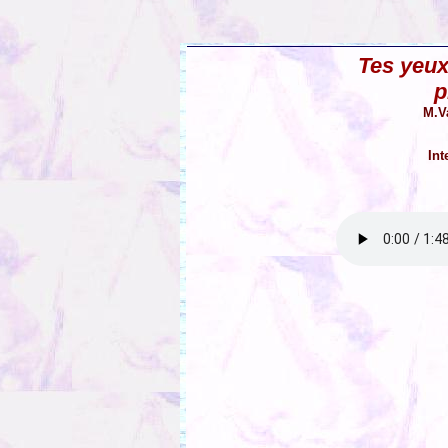
Tes yeux
p
M.V
Int