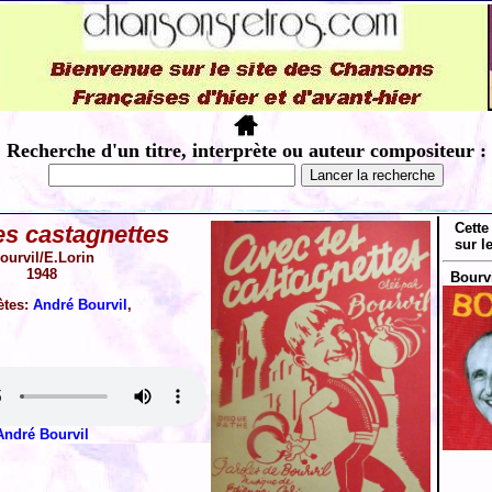
Recherche d'un titre, interprète ou auteur compositeur :
Cette
s castagnettes
sur l
ourvil/E.Lorin
1948
Bourvi
ètes:
André Bourvil
,
André Bourvil