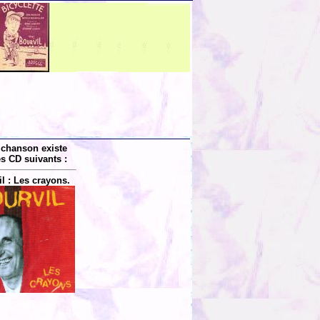
 chanson existe
es CD suivants :
l : Les crayons.