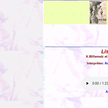
Li
A.Willemetz et
Interprètes:
Ad
A