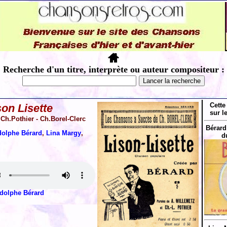
Recherche d'un titre, interprète ou auteur compositeur :
Cette
son Lisette
sur l
 Ch.Pothier - Ch.Borel-Clerc
Bérard
olphe Bérard
,
Lina Margy
,
d
dolphe Bérard