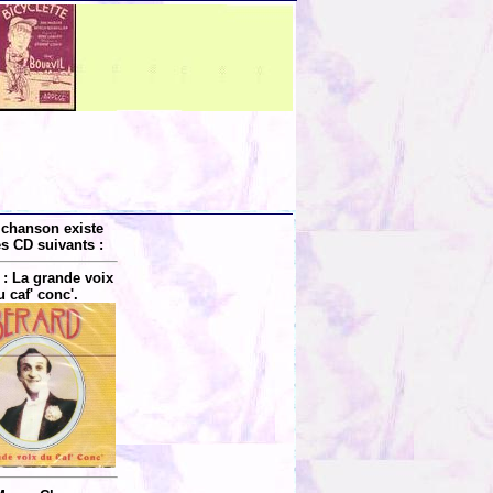
 chanson existe
es CD suivants :
 : La grande voix
u caf' conc'.