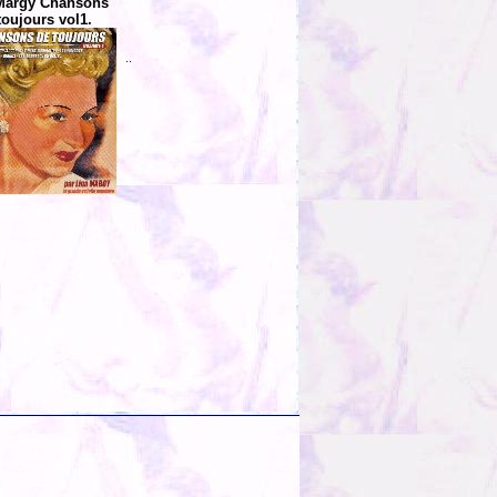
Margy Chansons
toujours vol1.
..